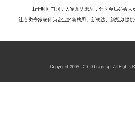
由于时间有限
，大家意犹未尽
，分享会后参会人
让
各类
专家老师为企业
的新构思、新想法、新规划
提供
Copyright 2005 - 2019 bsjgroup. All