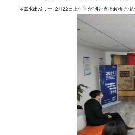
际
需求
出发
，
于
12月22日上午举
办
“
抖音直播解析
-
沙龙