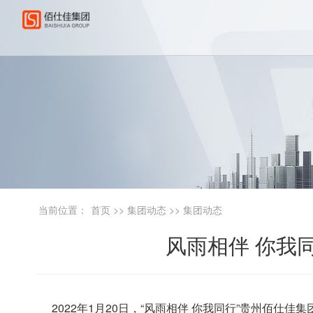
当前位置：
首页
>>
集团动态
>>
集团动态
风雨相伴 你我
2022年1月20日，“风雨相伴 你我同行”贵州佰仕