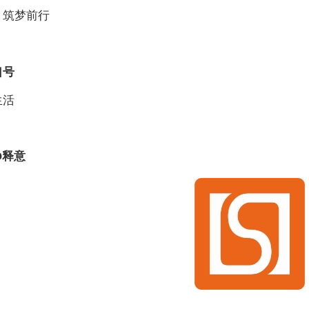
、筑梦前行
口号
生活
O
释意